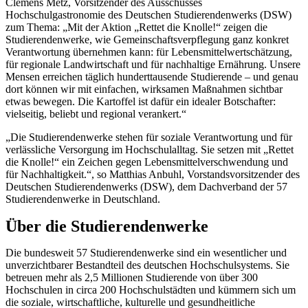
Clemens Metz, Vorsitzender des Ausschusses
Hochschulgastronomie des Deutschen Studierendenwerks (DSW)
zum Thema: „Mit der Aktion „Rettet die Knolle!“ zeigen die
Studierendenwerke, wie Gemeinschaftsverpflegung ganz konkret
Verantwortung übernehmen kann: für Lebensmittelwertschätzung,
für regionale Landwirtschaft und für nachhaltige Ernährung. Unsere
Mensen erreichen täglich hunderttausende Studierende – und genau
dort können wir mit einfachen, wirksamen Maßnahmen sichtbar
etwas bewegen. Die Kartoffel ist dafür ein idealer Botschafter:
vielseitig, beliebt und regional verankert.“
„Die Studierendenwerke stehen für soziale Verantwortung und für
verlässliche Versorgung im Hochschulalltag. Sie setzen mit „Rettet
die Knolle!“ ein Zeichen gegen Lebensmittelverschwendung und
für Nachhaltigkeit.“, so Matthias Anbuhl, Vorstandsvorsitzender des
Deutschen Studierendenwerks (DSW), dem Dachverband der 57
Studierendenwerke in Deutschland.
Über die Studierendenwerke
Die bundesweit 57 Studierendenwerke sind ein wesentlicher und
unverzichtbarer Bestandteil des deutschen Hochschulsystems. Sie
betreuen mehr als 2,5 Millionen Studierende von über 300
Hochschulen in circa 200 Hochschulstädten und kümmern sich um
die soziale, wirtschaftliche, kulturelle und gesundheitliche