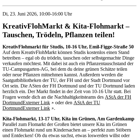
Di, 23. Juni 2026, 10:00-16:00 Uhr
KreativFlohMarkt & Kita-Flohmarkt –
Tauschen, Trödeln, Pflanzen teilen!
KreativFlohmarkt für Studis, 10-16 Uhr, Emil-Figge-Straße 50
Auf dem KreativFlohMarkt können Studis kostenlos einen Stand
betreiben – egal ob du trödeln, tauschen oder selbstgemachte Dinge
verkaufen möchtest. Mit dabei ist auch ein Pflanzentauschstand der
TU-Campusgarten-AG, bei dem du deine grünen Schätze teilen
oder neue Pflanzen mitnehmen kannst. Außerdem werden die
Saatgutbibliotheken der TU, der FH und der Stadt Dortmund vor
Ort sein. Die ASten der FH Dortmund und der TU Dortmund laden
herzlich ein. Der Markt findet in der Zeit von 10-16 Uhr statt. Bei
Fragen wende dich an die Nachhaltigkeitsteams des
AStA der FH
Dortmund
Externer Link
oder den
AStA der TU
Dortmund
Externer Link
.
Kita-Flohmarkt, 13-17 Uhr, Kita im Grünen, Am Gardenkamp
Parallel zum Flomarkt der Großen bietet unsere Kita im Grünen
einen Flohmarkt rund um Kindersachen an – perfekt zum Stöbern
und Entdecken! Ob du etwas suchst, etwas loswerden willst oder