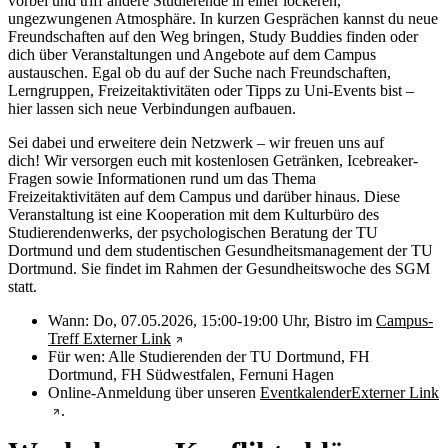
vorbei und triff andere Studierende in einer lockeren,
ungezwungenen Atmosphäre. In kurzen Gesprächen kannst du neue
Freundschaften auf den Weg bringen, Study Buddies finden oder
dich über Veranstaltungen und Angebote auf dem Campus
austauschen. Egal ob du auf der Suche nach Freundschaften,
Lerngruppen, Freizeitaktivitäten oder Tipps zu Uni-Events bist –
hier lassen sich neue Verbindungen aufbauen.
Sei dabei und erweitere dein Netzwerk – wir freuen uns auf
dich! Wir versorgen euch mit kostenlosen Getränken, Icebreaker-
Fragen sowie Informationen rund um das Thema
Freizeitaktivitäten auf dem Campus und darüber hinaus. Diese
Veranstaltung ist eine Kooperation mit dem Kulturbüro des
Studierendenwerks, der psychologischen Beratung der TU
Dortmund und dem studentischen Gesundheitsmanagement der TU
Dortmund. Sie findet im Rahmen der Gesundheitswoche des SGM
statt.
Wann: Do, 07.05.2026, 15:00-19:00 Uhr, Bistro im
Campus-
Treff
Externer Link
Für wen: Alle Studierenden der TU Dortmund, FH
Dortmund, FH Südwestfalen, Fernuni Hagen
Online-Anmeldung über unseren
Eventkalender
Externer Link
.