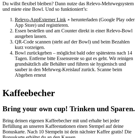
Du willst flexibel bleiben? Dann nutze das Relevo-Mehrwegsystem
und miete eine Bowl. Und so funktioniert’s:
Relevo-App
Externer Link
herunterladen (Google Play oder
App Store) und registrieren.
Essen bestellen und am Counter direkt in einer Relevo-Bowl
ausgeben lassen.
QR-Code scannen (steht auf der Bowl) und beim Bezahlen
kurz vorzeigen.
Bowl zurückgeben – möglichst bald oder spätestens nach 14
Tagen. Entferne bitte Essensreste so gut es geht. Wir reinigen
grundsätzlich alle Behälter und führen sie hygienisch und
sauber in den Mehrweg-Kreislauf zurück. Scanne beim
Abgeben erneut
Kaffeebecher
Bring your own cup! Trinken und Sparen.
Bring deinen eigenen Kaffeebecher mit und erhalte bei jeder
Befüllung an unseren Kaffeestationen einen Stempel auf deine
Bonuskarte. Nach 10 Stempeln ist dein nächster Kaffee gratis! Die
Bonuskarte erhältst du an den Kassen.